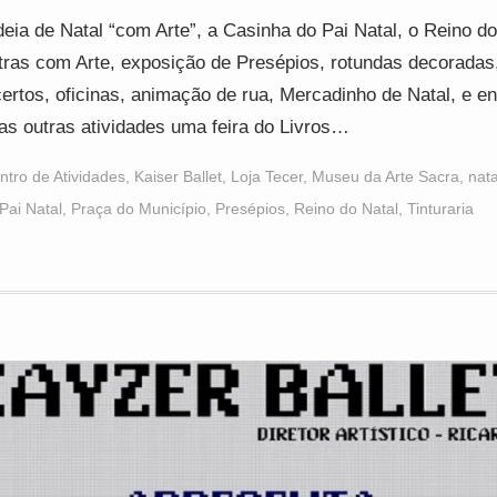
deia de Natal “com Arte”, a Casinha do Pai Natal, o Reino do
ras com Arte, exposição de Presépios, rotundas decoradas
ertos, oficinas, animação de rua, Mercadinho de Natal, e en
as outras atividades uma feira do Livros…
ntro de Atividades
,
Kaiser Ballet
,
Loja Tecer
,
Museu da Arte Sacra
,
nat
Pai Natal
,
Praça do Município
,
Presépios
,
Reino do Natal
,
Tinturaria