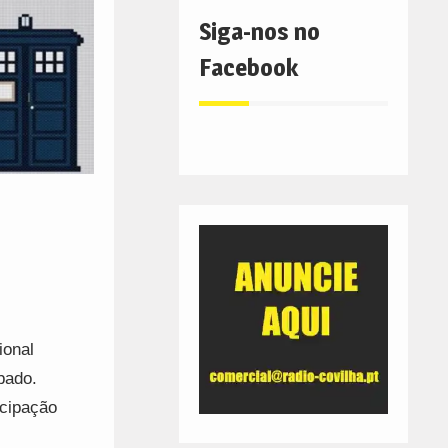
Siga-nos no
Facebook
ional
bado.
icipação