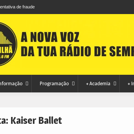
livre anima noites de agosto na Piscina
CMC rejeita pedido da M
contrato de concessão 
nformação
Programação
+ Academia
+ I
ta:
Kaiser Ballet