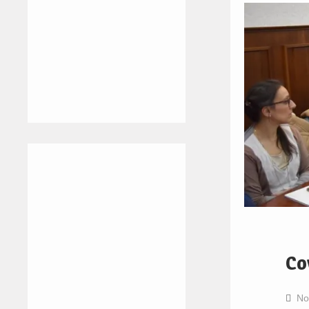
Co
No