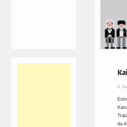
Kai
Ou
Estr
Kais
Trat
da A