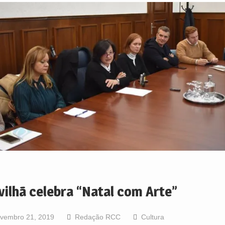
vilhã celebra “Natal com Arte”
vembro 21, 2019
Redação RCC
Cultura