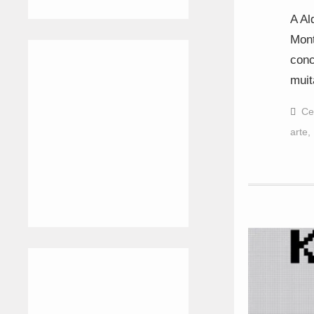
A Al
Mont
conc
muit
Ce
arte
,