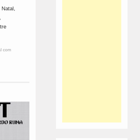
 Natal,
,
tre
al com