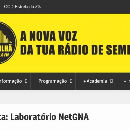
stival da
Feira Terras do Lince prepara futuro após edi
levou milhares de visitantes a Penamacor
nformação
Programação
+ Academia
+ I
ta:
Laboratório NetGNA