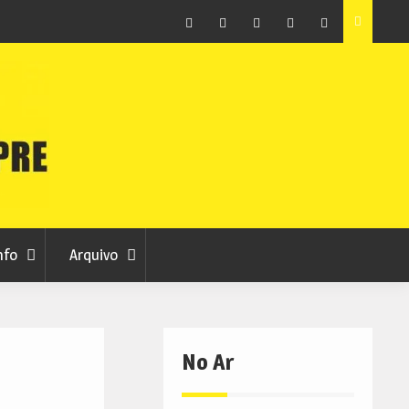
ção que
Covilhã avança com a desmaterialização do Arquivo
Municipal
Facebook
Instagram
Twitter
RSS
No
RCC
RCC
Ar
nfo
Arquivo
No Ar