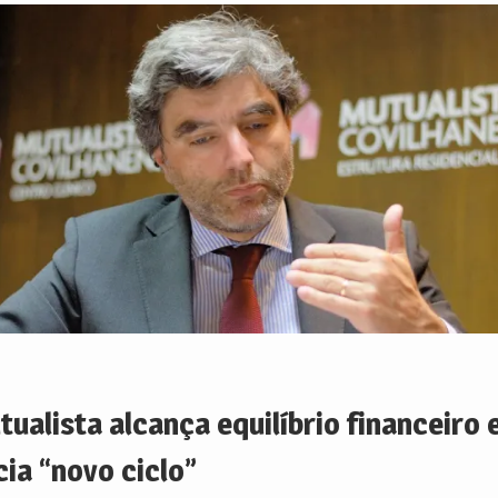
tualista alcança equilíbrio financeiro 
cia “novo ciclo”