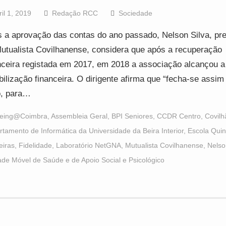
ril 1, 2019
Redação RCC
Sociedade
 a aprovação das contas do ano passado, Nelson Silva, pre
utualista Covilhanense, considera que após a recuperação
nceira registada em 2017, em 2018 a associação alcançou a
bilização financeira. O dirigente afirma que “fecha-se assi
o, para…
eing@Coimbra
,
Assembleia Geral
,
BPI Seniores
,
CCDR Centro
,
Covilh
tamento de Informática da Universidade da Beira Interior
,
Escola Quin
eiras
,
Fidelidade
,
Laboratório NetGNA
,
Mutualista Covilhanense
,
Nelso
de Móvel de Saúde e de Apoio Social e Psicológico