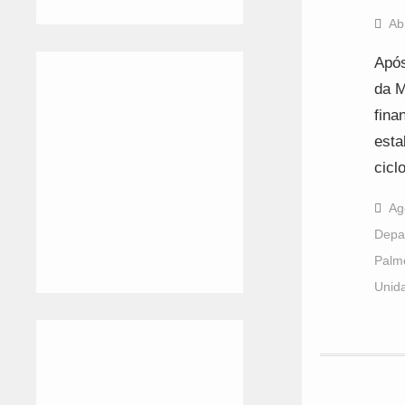
Ab
Após
da M
fina
esta
cicl
Ag
Depar
Palm
Unida