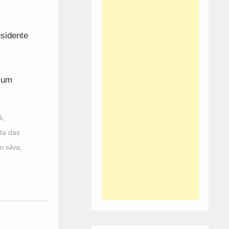
sidente
m um
ã
,
ta das
n silva
,