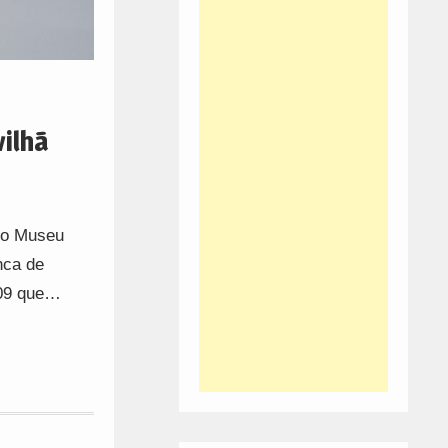
vilhã
 do Museu
nca de
2009 que…