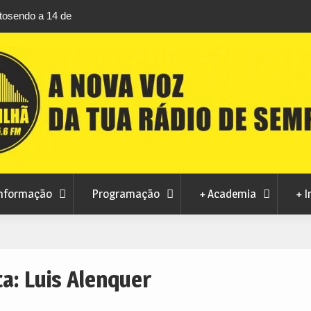
rtosendo a 14 de
Habitação a custos controlados em Manteig
para fase final sem risco de penalizações
nformação
Programação
+ Academia
+ I
ta:
Luis Alenquer