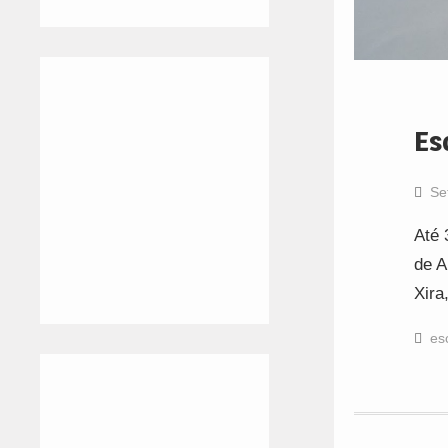
Es
Se
Até 
de A
Xira
es