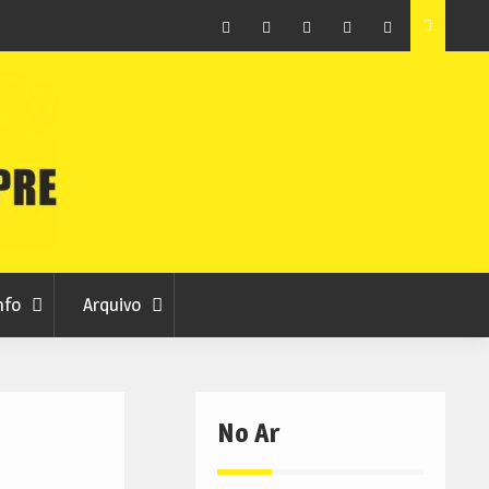
as avança
Centum Cellas entra na fase decisiva das Novas 7
Maravilhas de Portugal
Facebook
Instagram
Twitter
RSS
No
RCC
RCC
Ar
nfo
Arquivo
No Ar