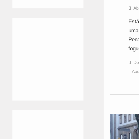
Ab
Está
uma 
Pena
fogu
Do
– Aud