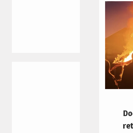
Do
re