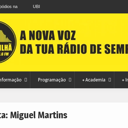
is primeiros
Atletas do Clube de Desportos de Combate 
conquistam três títulos europeus de Brazilian 
nformação
Programação
+ Academia
+ I
ta:
Miguel Martins