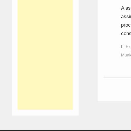
A as
assi
proc
cons
Ex
Munic