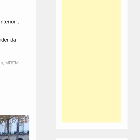
terior”,
nder da
ns
,
MRFM