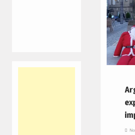
Ar
ex
im
No