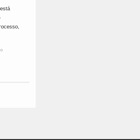
 está
o
processo,
do