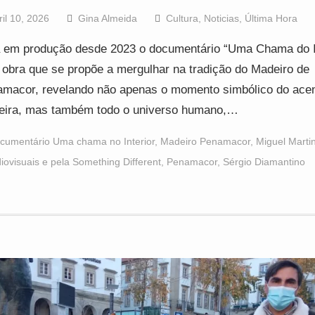
ril 10, 2026
Gina Almeida
Cultura
,
Noticias
,
Última Hora
 em produção desde 2023 o documentário “Uma Chama do In
obra que se propõe a mergulhar na tradição do Madeiro de
macor, revelando não apenas o momento simbólico do ace
eira, mas também todo o universo humano,…
cumentário Uma chama no Interior
,
Madeiro Penamacor
,
Miguel Marti
iovisuais e pela Something Different
,
Penamacor
,
Sérgio Diamantino