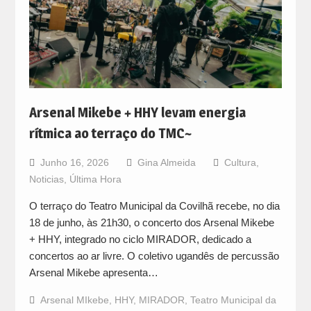
Arsenal Mikebe + HHY levam energia
rítmica ao terraço do TMC~
Junho 16, 2026
Gina Almeida
Cultura
,
Noticias
,
Última Hora
O terraço do Teatro Municipal da Covilhã recebe, no dia
18 de junho, às 21h30, o concerto dos Arsenal Mikebe
+ HHY, integrado no ciclo MIRADOR, dedicado a
concertos ao ar livre. O coletivo ugandês de percussão
Arsenal Mikebe apresenta…
Arsenal MIkebe
,
HHY
,
MIRADOR
,
Teatro Municipal da