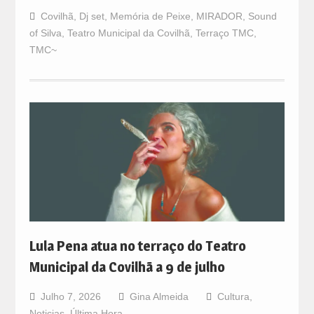
Covilhã
,
Dj set
,
Memória de Peixe
,
MIRADOR
,
Sound
of Silva
,
Teatro Municipal da Covilhã
,
Terraço TMC
,
TMC~
Lula Pena atua no terraço do Teatro
Municipal da Covilhã a 9 de julho
Julho 7, 2026
Gina Almeida
Cultura
,
Noticias
,
Última Hora