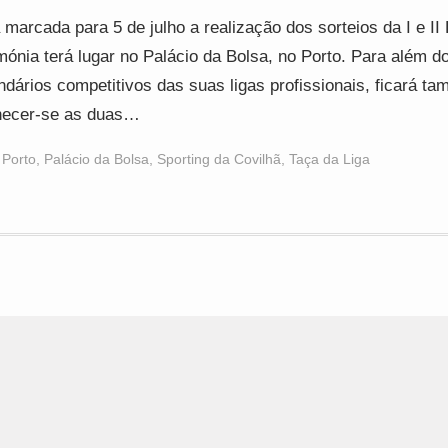
 marcada para 5 de julho a realização dos sorteios da I e II 
mónia terá lugar no Palácio da Bolsa, no Porto. Para além d
ndários competitivos das suas ligas profissionais, ficará t
hecer-se as duas…
 Porto
,
Palácio da Bolsa
,
Sporting da Covilhã
,
Taça da Liga