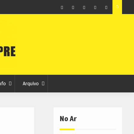
as avança
Centum Cellas entra na fase decisiva das Novas 7
Maravilhas de Portugal
Facebook
Instagram
Twitter
RSS
No
RCC
RCC
Ar
nfo
Arquivo
No Ar