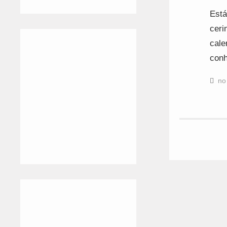
Está
ceri
cale
con
no