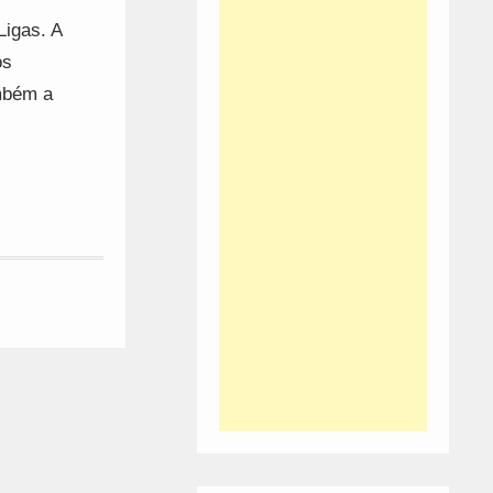
Ligas. A
os
ambém a