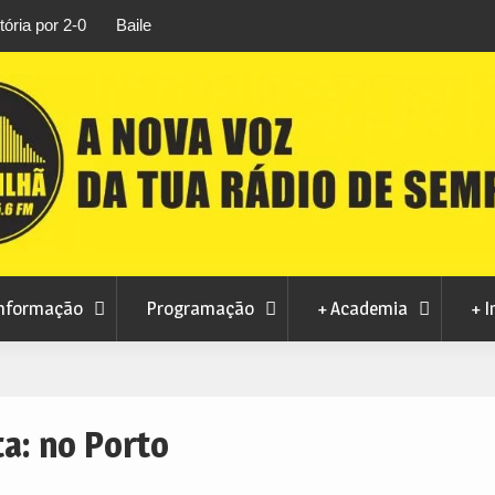
rtosendo a 14 de
Habitação a custos controlados em Manteig
para fase final sem risco de penalizações
nformação
Programação
+ Academia
+ I
ta:
no Porto