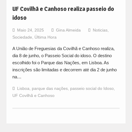
UF Covilhã e Canhoso realiza passeio do
idoso
Maio 24, 2025
Gina Almeida
Noticias
,
Sociedade
,
Última Hora
A União de Freguesias da Covilhã e Canhoso realiza,
dia 8 de junho, o Passeio Social do idoso. O destino
escolhido foi o Parque das Nações, em Lisboa. As
inscrições são limitadas e decorrem até dia 2 de junho
na…
Lisboa
,
parque das nações
,
passeio social do Idoso
,
UF Covilhã e Canhoso