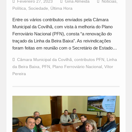
Fevereiro 27, 2023
Gina Almeida
Noticias
,
Política
,
Sociedade
,
Última Hora
Entre os vários contributos enviados pela Câmara
Municipal da Covilhã, com vista à melhoria do Plano
Ferroviário Nacional (PFN), consta “a renovação do
traçado da Linha da Beira Baixa”. As reivindicações
foram feitas em reunião com o Secretário de Estado…
Câmara Municipal da Covilhã
,
contributos PFN
,
Linha
da Beira Baixa
,
PFN
,
Plano Ferroviário Nacional
,
Vítor
Pereira