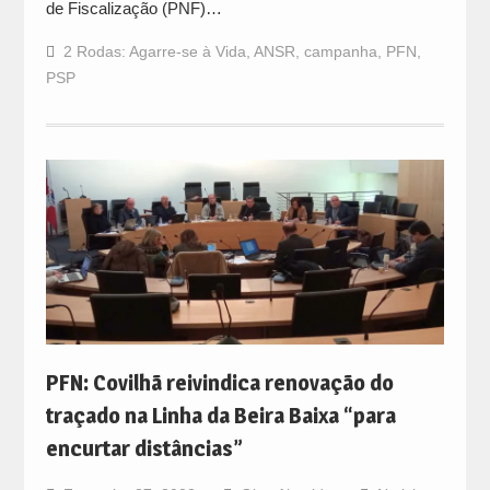
de Fiscalização (PNF)…
2 Rodas: Agarre-se à Vida
,
ANSR
,
campanha
,
PFN
,
PSP
PFN: Covilhã reivindica renovação do
traçado na Linha da Beira Baixa “para
encurtar distâncias”