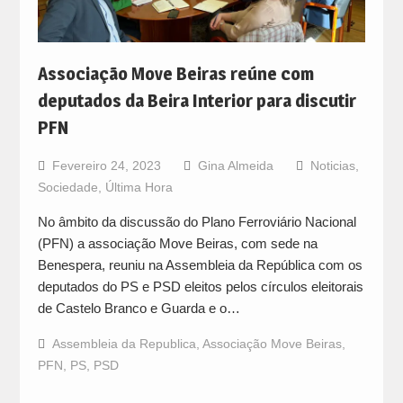
Associação Move Beiras reúne com
deputados da Beira Interior para discutir
PFN
Fevereiro 24, 2023
Gina Almeida
Noticias
,
Sociedade
,
Última Hora
No âmbito da discussão do Plano Ferroviário Nacional
(PFN) a associação Move Beiras, com sede na
Benespera, reuniu na Assembleia da República com os
deputados do PS e PSD eleitos pelos círculos eleitorais
de Castelo Branco e Guarda e o…
Assembleia da Republica
,
Associação Move Beiras
,
PFN
,
PS
,
PSD