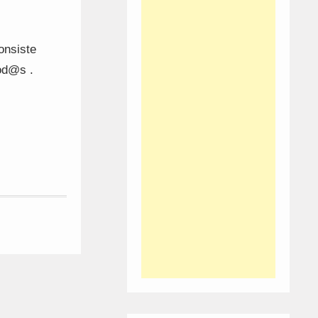
onsiste
Tod@s .