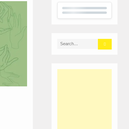
Search
for: