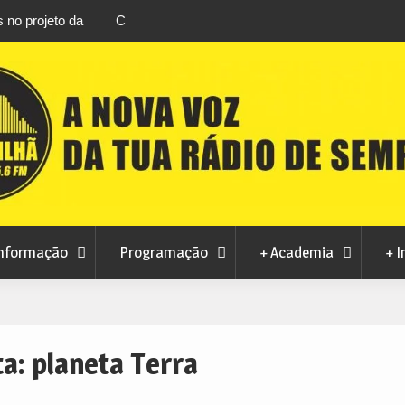
m Manteigas
Verão no Centro Histórico regressa à Covilhã
a ao consumo
agosto com estreia de Minta&The Brook Trou
nformação
Programação
+ Academia
+ I
ta:
planeta Terra