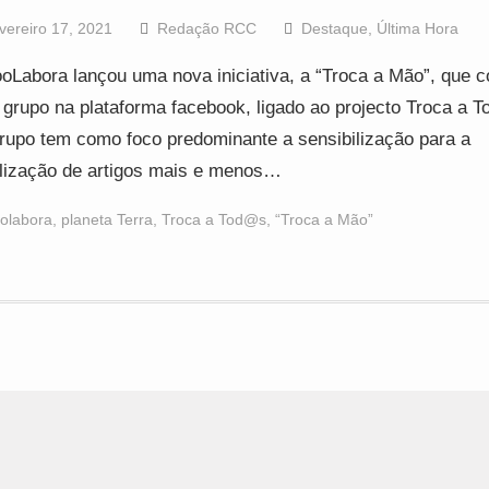
vereiro 17, 2021
Redação RCC
Destaque
,
Última Hora
oLabora lançou uma nova iniciativa, a “Troca a Mão”, que c
grupo na plataforma facebook, ligado ao projecto Troca a 
rupo tem como foco predominante a sensibilização para a
ilização de artigos mais e menos…
olabora
,
planeta Terra
,
Troca a Tod@s
,
“Troca a Mão”