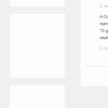
Fe
A Co
num 
“O g
reut
Co