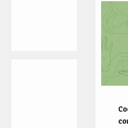
Co
co