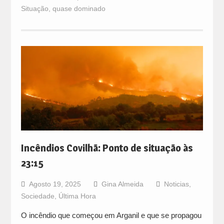
Situação
,
quase dominado
Incêndios Covilhã: Ponto de situação às
23:15
Agosto 19, 2025
Gina Almeida
Noticias
,
Sociedade
,
Última Hora
O incêndio que começou em Arganil e que se propagou