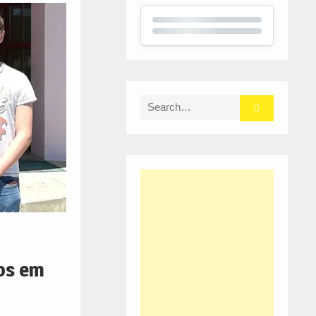
Search
for:
os em