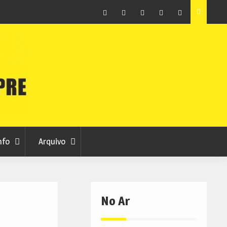
as avança
Centum Cellas entra na fase decisiva das Novas 7
Maravilhas de Portugal
Facebook
Instagram
Twitter
RSS
No
RCC
RCC
Ar
nfo
Arquivo
No Ar