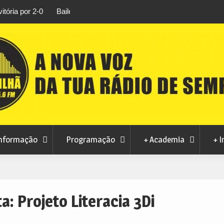
rtosendo a 14 de
Habitação a custos controlados em Manteig
para fase final sem risco de penalizações
nformação
Programação
+ Academia
+ I
ta:
Projeto Literacia 3Di