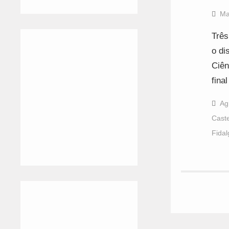
Ma
Três
o di
Ciên
fina
Ag
Cast
Fidal