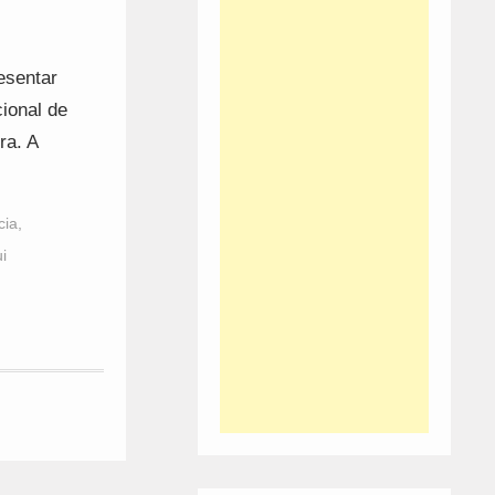
esentar
ional de
ra. A
cia
,
i