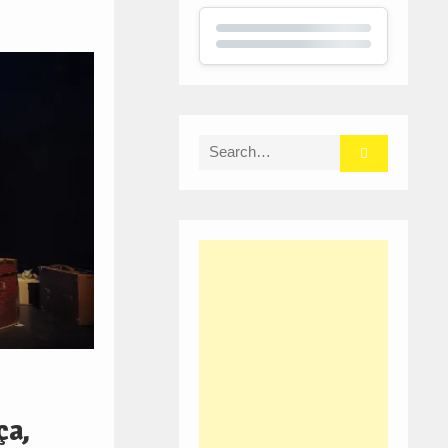
Search
for:
ça,