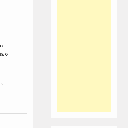
ão
ta o
as