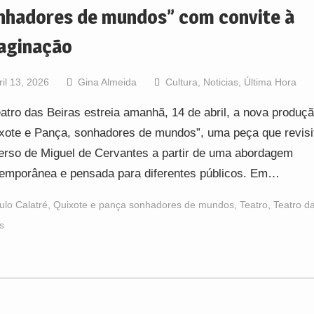
nhadores de mundos” com convite à
aginação
ril 13, 2026
Gina Almeida
Cultura
,
Noticias
,
Última Hora
atro das Beiras estreia amanhã, 14 de abril, a nova produç
xote e Pança, sonhadores de mundos”, uma peça que revisi
erso de Miguel de Cervantes a partir de uma abordagem
emporânea e pensada para diferentes públicos. Em…
ulo Calatré
,
Quixote e pança sonhadores de mundos
,
Teatro
,
Teatro d
s