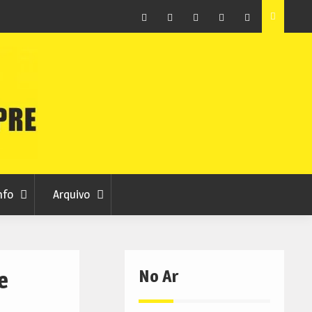
raia
Município de Belmonte alerta para tentativa de fraude
em nome da autarquia
Facebook
Instagram
Twitter
RSS
No
RCC
RCC
Ar
nfo
Arquivo
No Ar
e