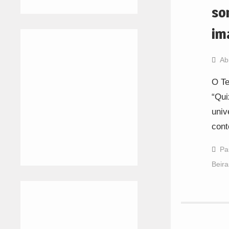
so
im
Ab
O Te
“Qui
univ
cont
Pa
Beira