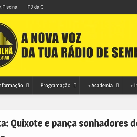
áfico de droga com
Unhais da Serra estreia Sound Sessions na p
fluvial este fim de semana
nformação
Programação
+ Academia
+ I
ta:
Quixote e pança sonhadores d