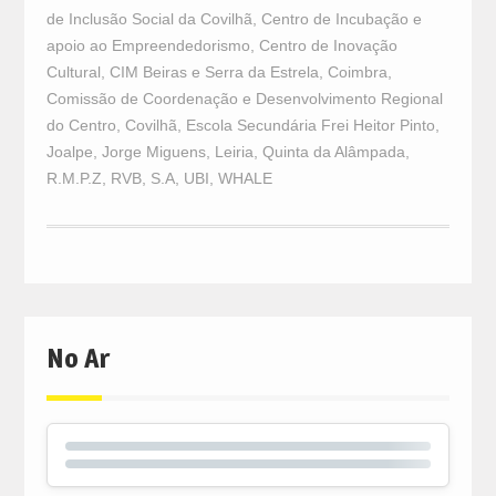
de Inclusão Social da Covilhã
,
Centro de Incubação e
apoio ao Empreendedorismo
,
Centro de Inovação
Cultural
,
CIM Beiras e Serra da Estrela
,
Coimbra
,
Comissão de Coordenação e Desenvolvimento Regional
do Centro
,
Covilhã
,
Escola Secundária Frei Heitor Pinto
,
Joalpe
,
Jorge Miguens
,
Leiria
,
Quinta da Alâmpada
,
R.M.P.Z
,
RVB
,
S.A
,
UBI
,
WHALE
No Ar