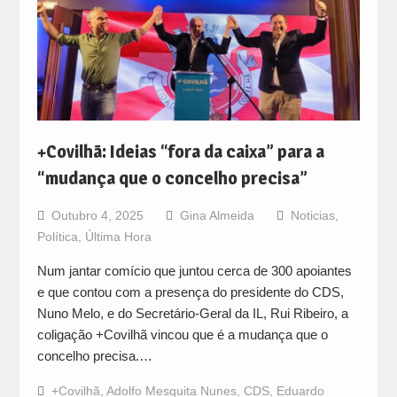
+Covilhã: Ideias “fora da caixa” para a
“mudança que o concelho precisa”
Outubro 4, 2025
Gina Almeida
Noticias
,
Política
,
Última Hora
Num jantar comício que juntou cerca de 300 apoiantes
e que contou com a presença do presidente do CDS,
Nuno Melo, e do Secretário-Geral da IL, Rui Ribeiro, a
coligação +Covilhã vincou que é a mudança que o
concelho precisa.…
+Covilhã
,
Adolfo Mesquita Nunes
,
CDS
,
Eduardo