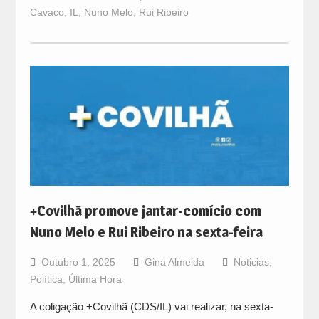
Cavaco
,
IL
,
Nuno Melo
,
Rui Ribeiro
+Covilhã promove jantar-comício com
Nuno Melo e Rui Ribeiro na sexta-feira
Outubro 1, 2025
Gina Almeida
Noticias
,
Política
,
Última Hora
A coligação +Covilhã (CDS/IL) vai realizar, na sexta-