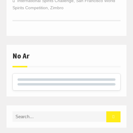
International Spirits Challenge
,
San Francisco World
Spirits Competition
,
Zimbro
No Ar
Search
for: