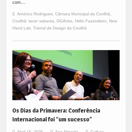
com…
Américo Rodrigues
,
Câmara Municipal da Covilhã
,
Covilhã: tecer saberes
,
DGArtes
,
Hélio Fazendeiro
,
New
Hand Lab
,
Trienal de Design da Covilhã
Os Dias da Primavera: Conferência
Internacional foi “um sucesso”
Abril 15, 2025
Ana Almeida
Cultura
,