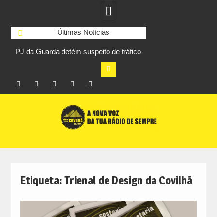
Últimas Notícias
PJ da Guarda detém suspeito de tráfico
Unhais da Serra
de droga com 27,5 quilos de canábis
Sessions na praia f
sem
Facebook
Instagram
Twitter
RSS
No
Skip
RCC
RCC
Ar
to
content
Etiqueta:
Trienal de Design da Covilhã