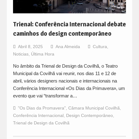
Trienal: Conferência Internacional debate
caminhos do design contemporâneo
Abril 8, 2025
Ana Almeida
Cultura
,
Noticias
,
Última Hora
No âmbito da Trienal de Design da Covilhã, o Teatro
Municipal da Covilhã vai reunir, nos dias 11 e 12 de
abril, vários designers nacionais e internacionais na
Conferência Internacional «Os Dias da Primavera», um
evento que vai “transformar a…
"Os Dias da Promavera"
,
Câmara Municipal Covilhã
,
Conferência Internacional
,
Design Contemporâneo
,
Trienal de Design da Covilhã