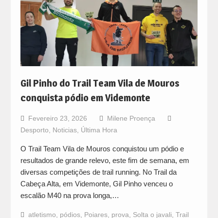
Gil Pinho do Trail Team Vila de Mouros
conquista pódio em Videmonte
Fevereiro 23, 2026
Milene Proença
Desporto
,
Noticias
,
Última Hora
O Trail Team Vila de Mouros conquistou um pódio e
resultados de grande relevo, este fim de semana, em
diversas competições de trail running. No Trail da
Cabeça Alta, em Videmonte, Gil Pinho venceu o
escalão M40 na prova longa,…
atletismo
,
pódios
,
Poiares
,
prova
,
Solta o javali
,
Trail