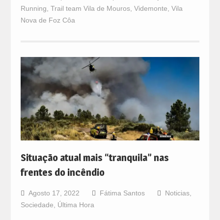
Running
,
Trail team Vila de Mouros
,
Videmonte
,
Vila
Nova de Foz Côa
Situação atual mais “tranquila” nas
frentes do incêndio
Agosto 17, 2022
Fátima Santos
Noticias
,
Sociedade
,
Última Hora