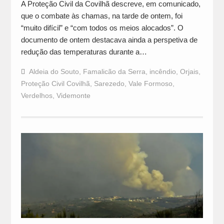
A Proteção Civil da Covilhã descreve, em comunicado,
que o combate às chamas, na tarde de ontem, foi
“muito difícil” e “com todos os meios alocados”. O
documento de ontem destacava ainda a perspetiva de
redução das temperaturas durante a…
Aldeia do Souto
,
Famalicão da Serra
,
incêndio
,
Orjais
,
Proteção Civil Covilhã
,
Sarezedo
,
Vale Formoso
,
Verdelhos
,
Videmonte