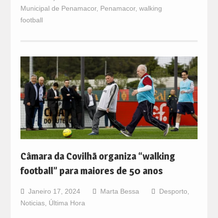
Municipal de Penamacor
,
Penamacor
,
walking
football
Câmara da Covilhã organiza “walking
football” para maiores de 50 anos
Janeiro 17, 2024
Marta Bessa
Desporto
,
Noticias
,
Última Hora