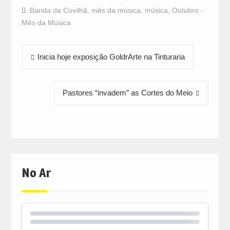
Facebook
WhatsApp
Twitter
Banda da Covilhã
,
mês da música
,
música
,
Outubro -
(Opens
(Opens
(Opens
in
in
in
Mês da Música
new
new
new
window)
window)
window)
Navegação
Inicia hoje exposição GoldrArte na Tinturaria
de
artigos
Pastores “invadem” as Cortes do Meio
No Ar