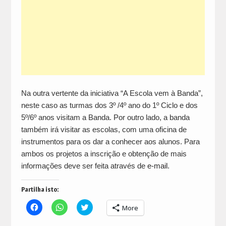
Na outra vertente da iniciativa “A Escola vem à Banda”,
neste caso as turmas dos 3º /4º ano do 1º Ciclo e dos
5º/6º anos visitam a Banda. Por outro lado, a banda
também irá visitar as escolas, com uma oficina de
instrumentos para os dar a conhecer aos alunos. Para
ambos os projetos a inscrição e obtenção de mais
informações deve ser feita através de
e-mail
.
Partilha isto:
Click
Click
Click
More
to
to
to
share
share
share
on
on
on