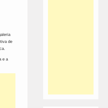
aleria
tiva de
ca.
a e a