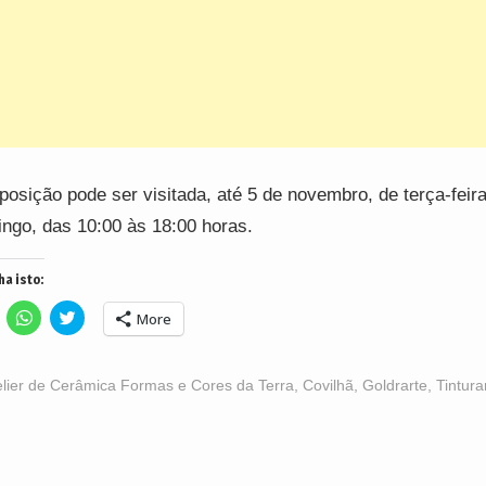
posição pode ser visitada, até 5 de novembro, de terça-feira
ngo, das 10:00 às 18:00 horas.
ha isto:
lick
Click
Click
More
o
to
to
hare
share
share
n
on
on
acebook
WhatsApp
Twitter
Opens
(Opens
(Opens
elier de Cerâmica Formas e Cores da Terra
,
Covilhã
,
Goldrarte
,
Tintura
n
in
in
ew
new
new
indow)
window)
window)