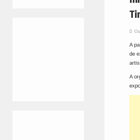
Ti
Ou
A pa
de e
arti
A or
expo