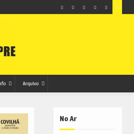
ção que
Covilhã avança com a desmaterialização do Arquivo
Municipal
Facebook
Instagram
Twitter
RSS
No
RCC
RCC
Ar
nfo
Arquivo
No Ar