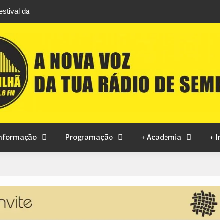
stival da
Feira Terras do Lince prepara futuro após edi
levou milhares de visitantes a Penamacor
nformação
Programação
+ Academia
+ I