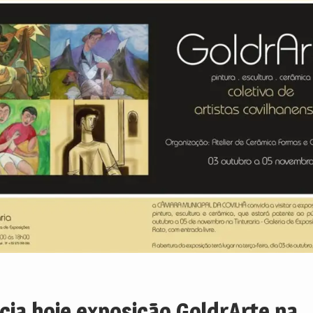
icia hoje exposição GoldrArte na