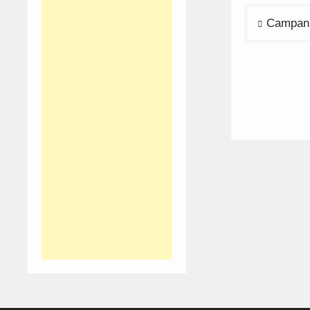
Navega
Campanh
de
artigos