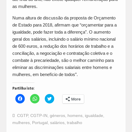
as mulheres.
Numa altura de discussão da proposta de Orçamento
de Estado para 2018, afirmam que “orçamentar para a
igualdade, pode fazer toda a diferença”. O aumento
geral dos salários, incluindo o salário mínimo nacional
de 600 euros, a redução dos horários de trabalho e a
conciliação, a negociação e contratação coletiva e o
combate à precariedade, são o melhor caminho para
eliminar as discriminações salariais entre homens e
mulheres, em benefício de todos”.
Partilha isto:
Click
Click
Click
More
to
to
to
share
share
share
on
on
on
Facebook
WhatsApp
Twitter
CGTP
,
CGTP-IN
,
géneros
,
homens
,
igualdade
,
(Opens
(Opens
(Opens
in
in
in
mulheres
,
Portugal
,
salários
,
trabalho
new
new
new
window)
window)
window)