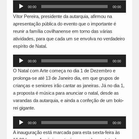
Reprodutor
00:00
00:00
de
Vítor Pereira, presidente da autarquia, afirmou na
áudio
apresentação pública do evento que o importante é
reunir a família covilhanense em torno das várias
atividades, para que cada um se envolva no verdadeiro
espírito de Natal.
Reprodutor
00:00
00:00
de
O Natal com Arte começa no dia 1 de Dezembro e
áudio
prolonga-se até 13 de Janeiro dia, em que grupos de
crianças e seniores irão cantar as janeiras. Já no dia 1,
a proposta é música para anunciar o natal, desde as
varandas da autarquia, e ainda a confeção de um bolo-
rei gigante.
Reprodutor
00:00
00:00
de
A inauguração está marcada para esta sexta-feira às
áudio