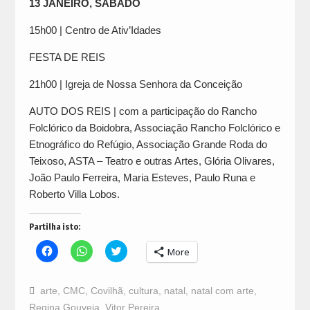
13 JANEIRO, SÁBADO
15h00 | Centro de Ativ’Idades
FESTA DE REIS
21h00 | Igreja de Nossa Senhora da Conceição
AUTO DOS REIS | com a participação do Rancho
Folclórico da Boidobra, Associação Rancho Folclórico e
Etnográfico do Refúgio, Associação Grande Roda do
Teixoso, ASTA – Teatro e outras Artes, Glória Olivares,
João Paulo Ferreira, Maria Esteves, Paulo Runa e
Roberto Villa Lobos.
Partilha isto:
Click
Click
Click
More
to
to
to
share
share
share
on
on
on
Facebook
WhatsApp
Twitter
arte
,
CMC
,
Covilhã
,
cultura
,
natal
,
natal com arte
,
(Opens
(Opens
(Opens
in
in
in
Regina Gouveia
,
Vitor Pereira