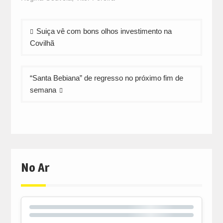
new
new
new
window)
window)
window)
Navegação
Suiça vê com bons olhos investimento na
de
Covilhã
artigos
“Santa Bebiana” de regresso no próximo fim de
semana
No Ar