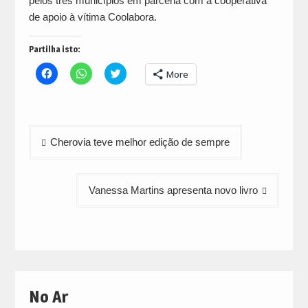
pelos três municípios em parceria com a cooperativa
de apoio à vítima Coolabora.
Partilha isto:
Click
Click
Click
More
to
to
to
share
share
share
on
on
on
Facebook
WhatsApp
Twitter
(Opens
(Opens
(Opens
in
in
in
Navegação
new
new
new
Cherovia teve melhor edição de sempre
window)
window)
window)
de
artigos
Vanessa Martins apresenta novo livro
No Ar