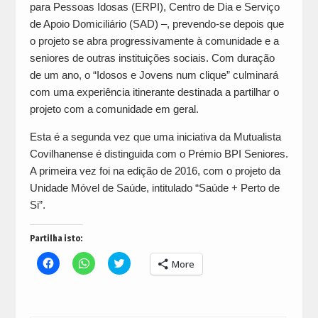
para Pessoas Idosas (ERPI), Centro de Dia e Serviço
de Apoio Domiciliário (SAD) –, prevendo-se depois que
o projeto se abra progressivamente à comunidade e a
seniores de outras instituições sociais. Com duração
de um ano, o “Idosos e Jovens num clique” culminará
com uma experiência itinerante destinada a partilhar o
projeto com a comunidade em geral.
Esta é a segunda vez que uma iniciativa da Mutualista
Covilhanense é distinguida com o Prémio BPI Seniores.
A primeira vez foi na edição de 2016, com o projeto da
Unidade Móvel de Saúde, intitulado “Saúde + Perto de
Si”.
Partilha isto:
Click
Click
Click
More
to
to
to
share
share
share
on
on
on
Facebook
WhatsApp
Twitter
(Opens
(Opens
(Opens
in
in
in