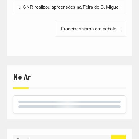
Navegação
new
new
new
GNR realizou apreensões na Feira de S. Miguel
window)
window)
window)
de
artigos
Franciscanismo em debate
No Ar
Search