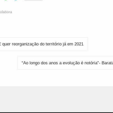
hare
share
share
n
on
on
acebook
WhatsApp
Twitter
Opens
(Opens
(Opens
olabora
n
in
in
ew
new
new
indow)
window)
window)
ção
uer reorganização do território já em 2021
“Ao longo dos anos a evolução é notória”- Bar