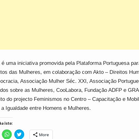
 é uma iniciativa promovida pela Plataforma Portuguesa par
itos das Mulheres, em colaboração com Akto – Direitos Hu
cracia, Associação Mulher Séc. XXI, Associação Portugue
dos sobre as Mulheres, CooLabora, Fundação ADFP e GRA
to do projecto Feminismos no Centro – Capacitação e Mobi
 a Igualdade entre Homens e Mulheres.
ha isto:
lick
Click
Click
More
o
to
to