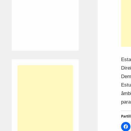
Esta
Dire
Demo
Estu
âmbi
para
Partil
C
t