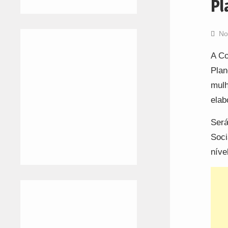
Pl
No
A Co
Plan
mulh
elab
Será
Soci
níve