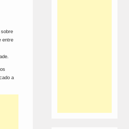
 sobre
 entre
ade.
dos
acado a