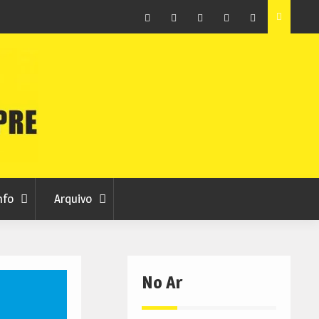
ção que
Covilhã avança com a desmaterialização do Arquivo
Municipal
Facebook
Instagram
Twitter
RSS
No
RCC
RCC
Ar
nfo
Arquivo
No Ar