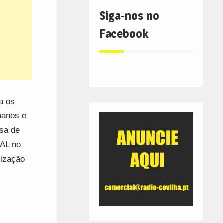
Siga-nos no
Facebook
a os
manos e
sa de
AL no
lização