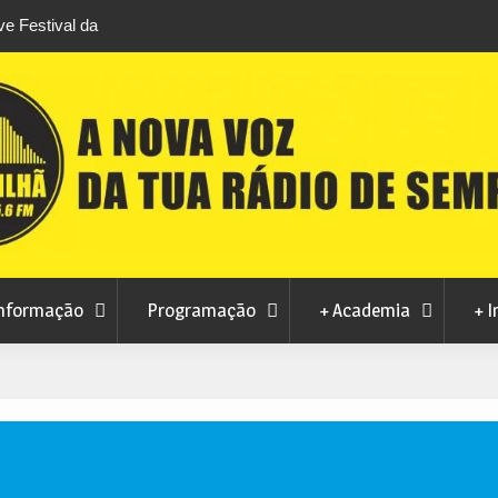
stival da
Feira Terras do Lince prepara futuro após edi
levou milhares de visitantes a Penamacor
nformação
Programação
+ Academia
+ I