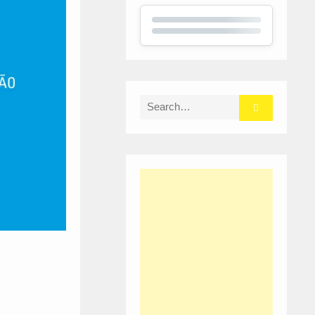
Search
for: