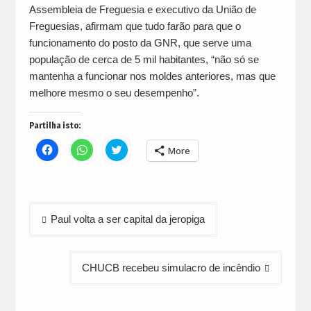
Assembleia de Freguesia e executivo da União de
Freguesias, afirmam que tudo farão para que o
funcionamento do posto da GNR, que serve uma
população de cerca de 5 mil habitantes, “não só se
mantenha a funcionar nos moldes anteriores, mas que
melhore mesmo o seu desempenho”.
Partilha isto:
Click
Click
Click
More
to
to
to
share
share
share
on
on
on
Facebook
WhatsApp
Twitter
(Opens
(Opens
(Opens
in
in
in
Navegação
new
new
new
Paul volta a ser capital da jeropiga
window)
window)
window)
de
artigos
CHUCB recebeu simulacro de incêndio