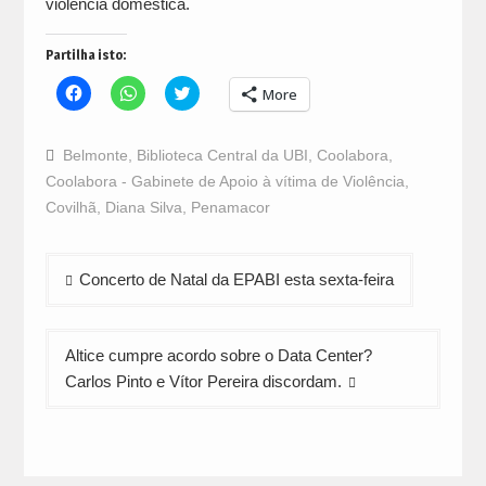
violência doméstica.
Partilha isto:
Click
Click
Click
More
to
to
to
share
share
share
on
on
on
Facebook
WhatsApp
Twitter
Belmonte
,
Biblioteca Central da UBI
,
Coolabora
,
(Opens
(Opens
(Opens
in
in
in
Coolabora - Gabinete de Apoio à vítima de Violência
,
new
new
new
window)
window)
window)
Covilhã
,
Diana Silva
,
Penamacor
Navegação
Concerto de Natal da EPABI esta sexta-feira
de
artigos
Altice cumpre acordo sobre o Data Center?
Carlos Pinto e Vítor Pereira discordam.