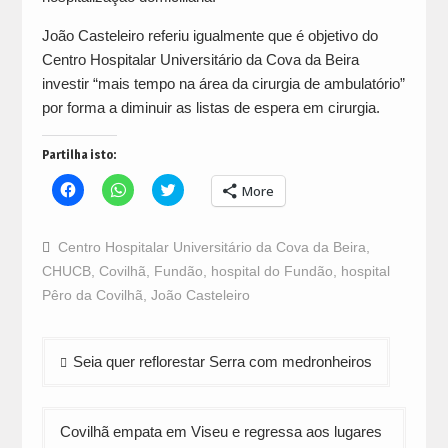
João Casteleiro referiu igualmente que é objetivo do
Centro Hospitalar Universitário da Cova da Beira
investir “mais tempo na área da cirurgia de ambulatório”
por forma a diminuir as listas de espera em cirurgia.
Partilha isto:
Click
Click
Click
More
to
to
to
share
share
share
on
on
on
Facebook
WhatsApp
Twitter
Centro Hospitalar Universitário da Cova da Beira
,
(Opens
(Opens
(Opens
in
in
in
CHUCB
,
Covilhã
,
Fundão
,
hospital do Fundão
,
hospital
new
new
new
window)
window)
window)
Pêro da Covilhã
,
João Casteleiro
Navegação
Seia quer reflorestar Serra com medronheiros
de
artigos
Covilhã empata em Viseu e regressa aos lugares