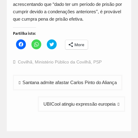
acrescentando que “dado ter um período de prisão por
cumprir devido a condenações anteriores”, é provável
que cumpra pena de prisão efetiva.
Partilha isto:
Click
Click
Click
More
to
to
to
share
share
share
on
on
on
Facebook
WhatsApp
Twitter
Covilhã
,
Ministério Público da Covilhã
,
PSP
(Opens
(Opens
(Opens
in
in
in
new
new
new
window)
window)
window)
Navegação
Santana admite afastar Carlos Pinto do Aliança
de
artigos
UBICool atingiu expressão europeia