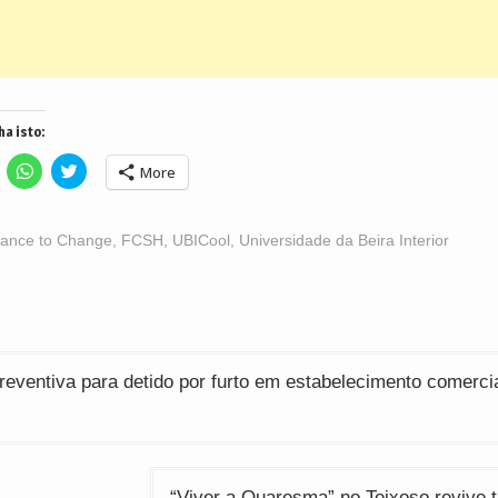
ha isto:
lick
Click
Click
More
o
to
to
hare
share
share
n
on
on
acebook
WhatsApp
Twitter
Opens
(Opens
(Opens
ance to Change
,
FCSH
,
UBICool
,
Universidade da Beira Interior
n
in
in
ew
new
new
indow)
window)
window)
ção
reventiva para detido por furto em estabelecimento comerci
“Viver a Quaresma” no Teixoso revive 