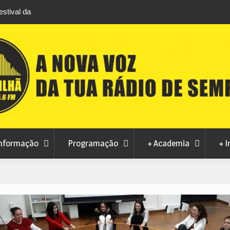
stival da
Feira Terras do Lince prepara futuro após edi
levou milhares de visitantes a Penamacor
nformação
Programação
+ Academia
+ I