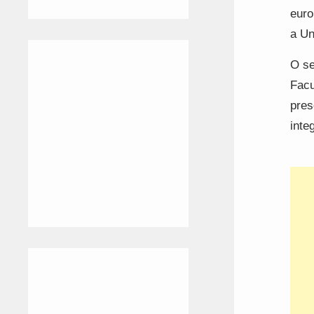
euro
a Un
O se
Facu
pres
inte