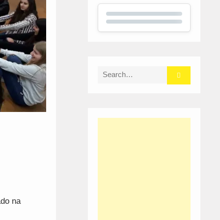
Search
for:
ado na