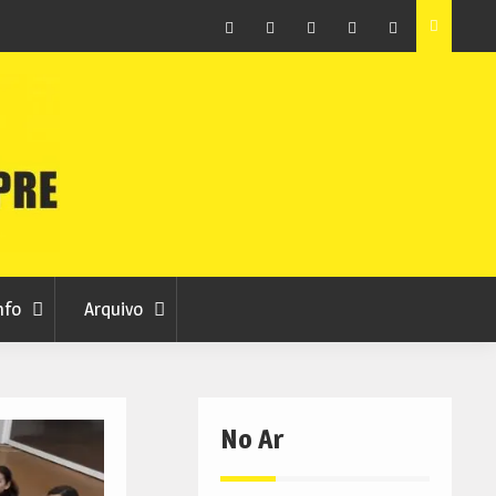
ção que
Covilhã avança com a desmaterialização do Arquivo
Municipal
Facebook
Instagram
Twitter
RSS
No
RCC
RCC
Ar
nfo
Arquivo
No Ar