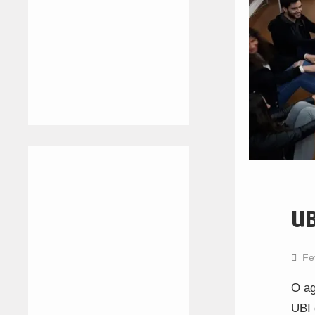
UB
Fe
O ag
UBI 