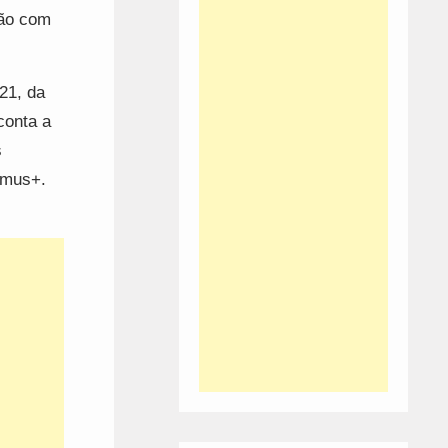
ção com
21, da
conta a
s
smus+.