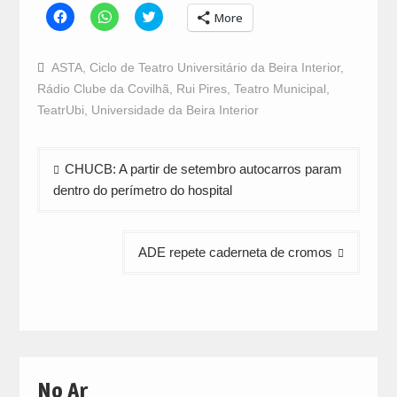
Click
Click
Click
More
to
to
to
share
share
share
on
on
on
Facebook
WhatsApp
Twitter
ASTA
,
Ciclo de Teatro Universitário da Beira Interior
,
(Opens
(Opens
(Opens
in
in
in
Rádio Clube da Covilhã
,
Rui Pires
,
Teatro Municipal
,
new
new
new
window)
window)
window)
TeatrUbi
,
Universidade da Beira Interior
Navegação
CHUCB: A partir de setembro autocarros param
de
dentro do perímetro do hospital
artigos
ADE repete caderneta de cromos
No Ar