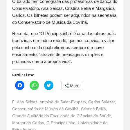
O bailado tem coreografia das professoras de dança do
Conservatório, Ana Seixas, Cristina Bellia e Margarida
Carlos. Os bilhetes podem ser adquiridos na secretaria
do Conservatório de Música da Covilhã.
Recordar que “O Principezinho” é uma das obras mais
traduzidas em todo o mundo, que nos convida a viajar
pelo sonho e da qual retiramos sempre um novo
ensinamento, “através de mensagens simples e
profundas como a própria vida”.
Partilha isto:
Click
Click
Click
More
to
to
to
share
share
share
on
on
on
Facebook
WhatsApp
Twitter
Ana Seixas
,
Antoine de Saint-Exupéry
,
Carlos Salazar
,
(Opens
(Opens
(Opens
in
in
in
Conservatório de Música da Covilhã
,
Cristina Bellia
,
new
new
new
window)
window)
window)
Grande Auditório da Faculdade de Ciências da Saúde
,
Margarida Carlos
,
O Principezinho
,
Universidade da
Beira Interior