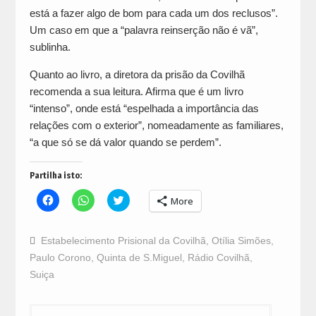
está a fazer algo de bom para cada um dos reclusos”.
Um caso em que a “palavra reinserção não é vã”,
sublinha.
Quanto ao livro, a diretora da prisão da Covilhã
recomenda a sua leitura. Afirma que é um livro
“intenso”, onde está “espelhada a importância das
relações com o exterior”, nomeadamente as familiares,
“a que só se dá valor quando se perdem”.
Partilha isto:
Click
Click
Click
More
to
to
to
share
share
share
on
on
on
Facebook
WhatsApp
Twitter
Estabelecimento Prisional da Covilhã
,
Otília Simões
,
(Opens
(Opens
(Opens
in
in
in
Paulo Corono
,
Quinta de S.Miguel
,
Rádio Covilhã
,
new
new
new
window)
window)
window)
Suiça
Navegação