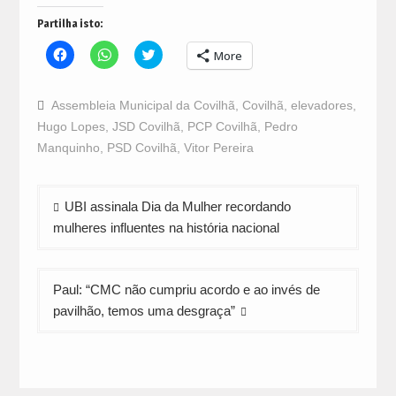
Partilha isto:
Click
Click
Click
More
to
to
to
share
share
share
on
on
on
Facebook
WhatsApp
Twitter
Assembleia Municipal da Covilhã
,
Covilhã
,
elevadores
,
(Opens
(Opens
(Opens
in
in
in
Hugo Lopes
,
JSD Covilhã
,
PCP Covilhã
,
Pedro
new
new
new
window)
window)
window)
Manquinho
,
PSD Covilhã
,
Vitor Pereira
Navegação
UBI assinala Dia da Mulher recordando
de
mulheres influentes na história nacional
artigos
Paul: “CMC não cumpriu acordo e ao invés de
pavilhão, temos uma desgraça”