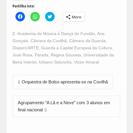
Partilha isto:
Click
Click
Click
More
to
to
to
share
share
share
on
on
on
Facebook
WhatsApp
Twitter
Academia de Música e Dança do Fundão
,
Ana
(Opens
(Opens
(Opens
in
in
in
Gonçalo
,
Câmara da Covilhã
,
Câmara da Guarda
,
new
new
new
window)
window)
window)
Dispers'ARTE
,
Guarda a Capital Europeia da Cultura
,
José Rosa
,
Parada
,
Regina Gouveia
,
Universidade da
Beira Interior
,
Urbano Sidoncha
,
Victor Amaral
Navegação
Orquestra de Bolso apresenta-se na Covilhã
de
artigos
Agrupamento “A Lã e a Neve” com 3 alunos em
final nacional