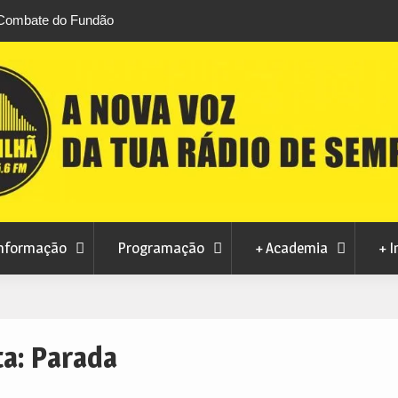
 Combate do Fundão
Transferência de competências na Educação
 Brazilian Jiu-Jitsu
défice de 2,1 milhões de euros na Covilhã
nformação
Programação
+ Academia
+ I
ta:
Parada