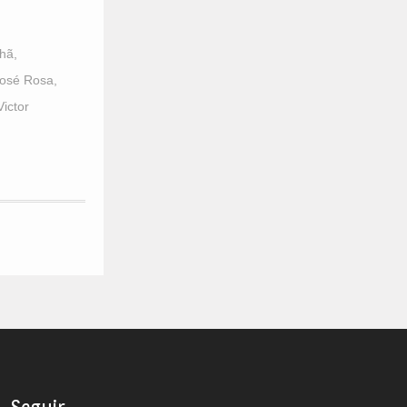
lhã
,
osé Rosa
,
Victor
Seguir