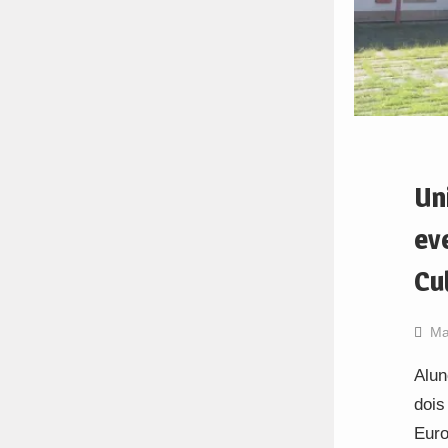
Un
ev
Cu
Ma
Alun
dois
Euro