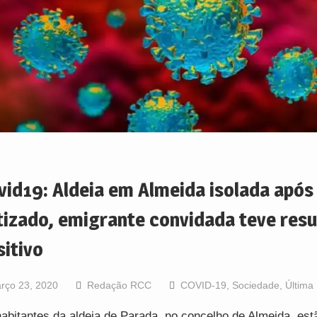
vid19: Aldeia em Almeida isolada após
tizado, emigrante convidada teve resu
sitivo
rço 23, 2020
Redação RCC
COVID-19
,
Sociedade
,
Última
abitantes da aldeia de Parada, no concelho de Almeida, est