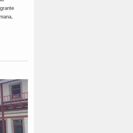
grante
emana,