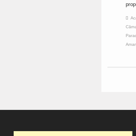
prop
Ac
Câma
Para
Amar