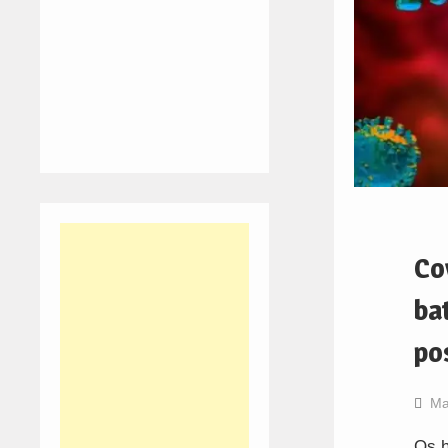
Co
ba
po
Ma
Os h