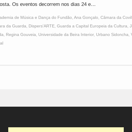
osta. Os eventos decorrem nos dias 24 e…
ademia de Música e Dança do Fundão
,
Ana Gonçalo
,
Câmara da Covi
ra da Guarda
,
Dispers'ARTE
,
Guarda a Capital Europeia da Cultura
,
J
da
,
Regina Gouveia
,
Universidade da Beira Interior
,
Urbano Sidoncha
,
al