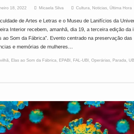
neiro 18, 2022
Micaela Silva
Cultura
,
Noticias
,
Última Hora
culdade de Artes e Letras e o Museu de Lanifícios da Unive
eira Interior recebem, amanhã, dia 19, a terceira edição da i
s ao Som da Fábrica”. Evento centrado na preservação das
ncias e memórias de mulheres…
vilhã
,
Elas ao Som da Fábrica
,
EPABI
,
FAL-UBI
,
Operárias
,
Parada
,
UB