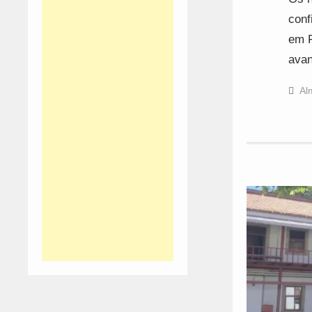
conf
em F
avan
Al