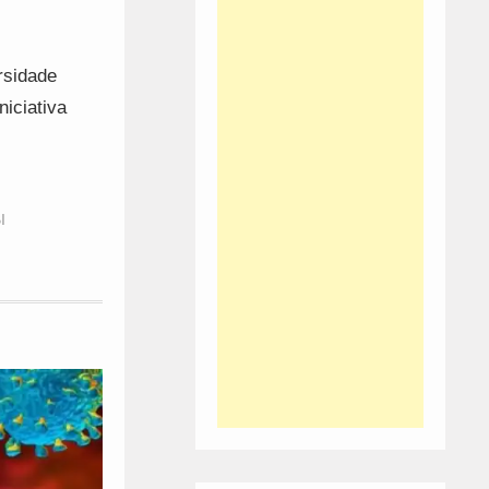
rsidade
niciativa
I