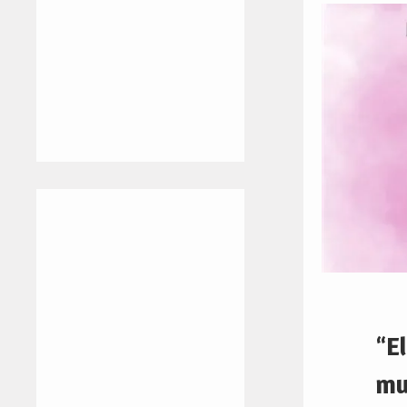
“E
mu