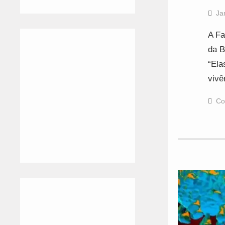
Ja
A Fa
da B
“Ela
vivê
Co