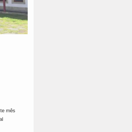
m
ste mês
al