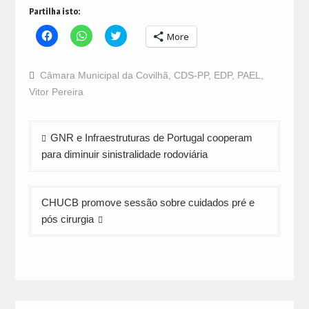
Partilha isto:
Click
Click
Click
More
to
to
to
share
share
share
on
on
on
Facebook
WhatsApp
Twitter
Câmara Municipal da Covilhã
,
CDS-PP
,
EDP
,
PAEL
,
(Opens
(Opens
(Opens
in
in
in
Vitor Pereira
new
new
new
window)
window)
window)
Navegação
GNR e Infraestruturas de Portugal cooperam
de
para diminuir sinistralidade rodoviária
artigos
CHUCB promove sessão sobre cuidados pré e
pós cirurgia