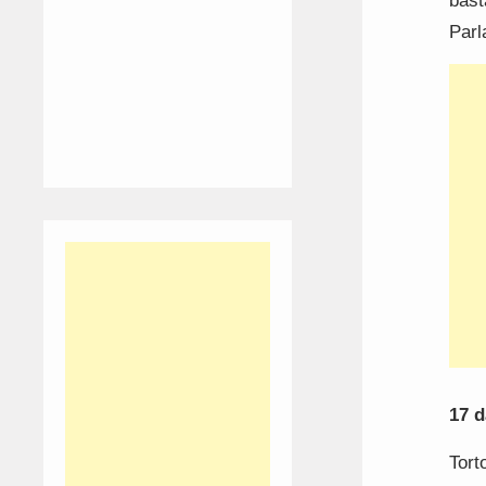
bast
Parl
17 d
Tort