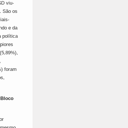
SD viu-
. São os
iais-
ndo e da
 política
piores
(5,89%),
,
%) foram
s,
 Bloco
or
, mesmo