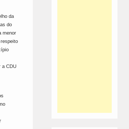
elho da
ias do
 a menor
respeito
ípio
ar a CDU
os
smo
r