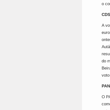
o co
CDS
A vo
euro
onte
Autá
resu
do m
Beir
voto
PAN 
O PA
como