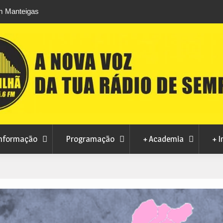
m Manteigas
Verão no Centro Histórico regressa à Covilhã
a ao consumo
agosto com estreia de Minta&The Brook Trou
nformação
Programação
+ Academia
+ I