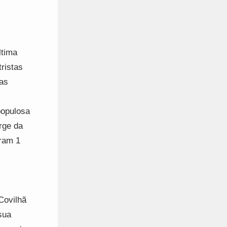
ltima
ristas
nas
populosa
rge da
iram 1
Covilhã
sua