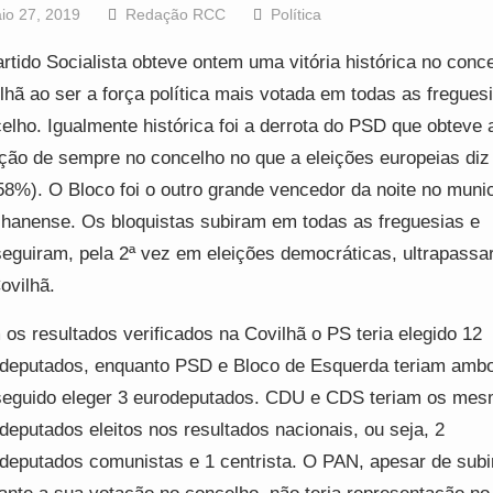
io 27, 2019
Redação RCC
Política
rtido Socialista obteve ontem uma vitória histórica no conc
lhã ao ser a força política mais votada em todas as fregues
elho. Igualmente histórica foi a derrota do PSD que obteve
ção de sempre no concelho no que a eleições europeias diz 
58%). O Bloco foi o outro grande vencedor da noite no munic
lhanense. Os bloquistas subiram em todas as freguesias e
eguiram, pela 2ª vez em eleições democráticas, ultrapass
ovilhã.
os resultados verificados na Covilhã o PS teria elegido 12
deputados, enquanto PSD e Bloco de Esquerda teriam amb
eguido eleger 3 eurodeputados. CDU e CDS teriam os me
deputados eleitos nos resultados nacionais, ou seja, 2
deputados comunistas e 1 centrista. O PAN, apesar de subi