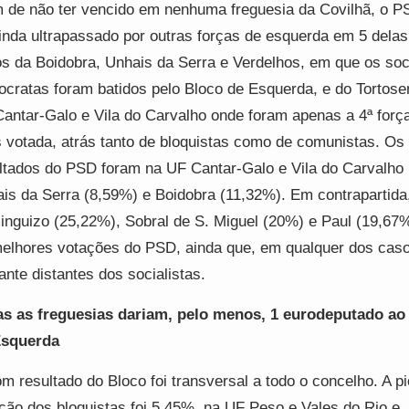
 de não ter vencido em nenhuma freguesia da Covilhã, o P
inda ultrapassado por outras forças de esquerda em 5 delas
s da Boidobra, Unhais da Serra e Verdelhos, em que os soc
cratas foram batidos pelo Bloco de Esquerda, e do Tortose
antar-Galo e Vila do Carvalho onde foram apenas a 4ª força
 votada, atrás tanto de bloquistas como de comunistas. Os 
ltados do PSD foram na UF Cantar-Galo e Vila do Carvalho 
is da Serra (8,59%) e Boidobra (11,32%). Em contrapartida
nguizo (25,22%), Sobral de S. Miguel (20%) e Paul (19,67
elhores votações do PSD, ainda que, em qualquer dos caso
ante distantes dos socialistas.
s as freguesias dariam, pelo menos, 1 eurodeputado ao
Esquerda
m resultado do Bloco foi transversal a todo o concelho. A pi
ção dos bloquistas foi 5,45%, na UF Peso e Vales do Rio e