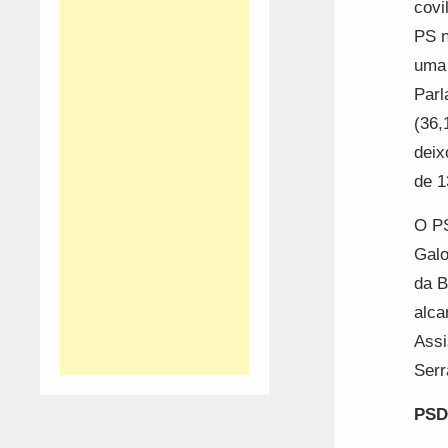
covi
PS n
uma 
Parl
(36,
deix
de 1
O PS
Galo
da B
alca
Assi
Serr
PSD