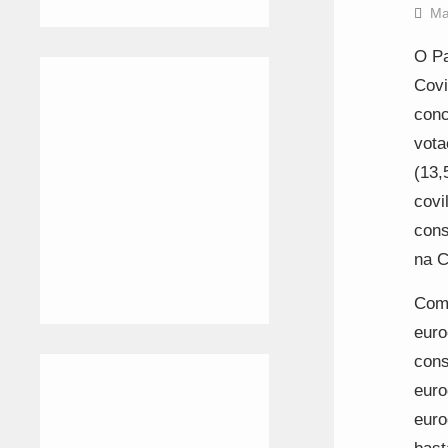
Ma
O Pa
Covi
conc
vota
(13,
covi
cons
na C
Com 
euro
cons
euro
euro