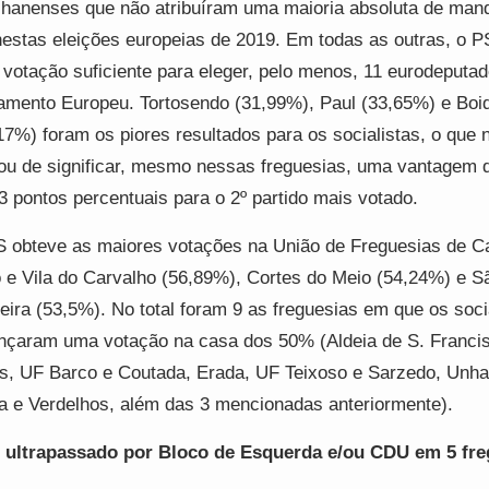
lhanenses que não atribuíram uma maioria absoluta de man
estas eleições europeias de 2019. Em todas as outras, o P
votação suficiente para eleger, pelo menos, 11 eurodeputa
amento Europeu. Tortosendo (31,99%), Paul (33,65%) e Boi
17%) foram os piores resultados para os socialistas, o que 
ou de significar, mesmo nessas freguesias, uma vantagem 
3 pontos percentuais para o 2º partido mais votado.
 obteve as maiores votações na União de Freguesias de Ca
 e Vila do Carvalho (56,89%), Cortes do Meio (54,24%) e S
eira (53,5%). No total foram 9 as freguesias em que os soci
nçaram uma votação na casa dos 50% (Aldeia de S. Franci
s, UF Barco e Coutada, Erada, UF Teixoso e Sarzedo, Unha
a e Verdelhos, além das 3 mencionadas anteriormente).
 ultrapassado por Bloco de Esquerda e/ou CDU em 5 fre