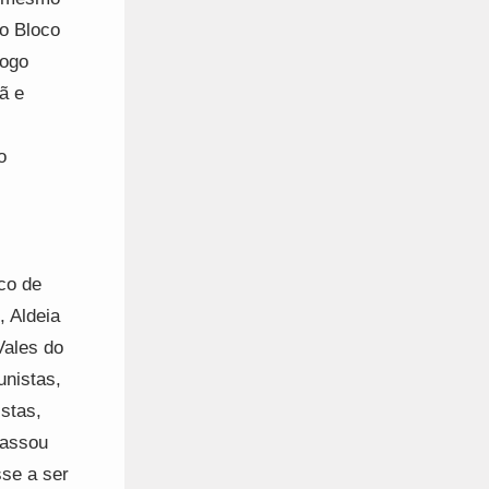
do Bloco
logo
ã e
o
co de
, Aldeia
Vales do
unistas,
istas,
passou
se a ser