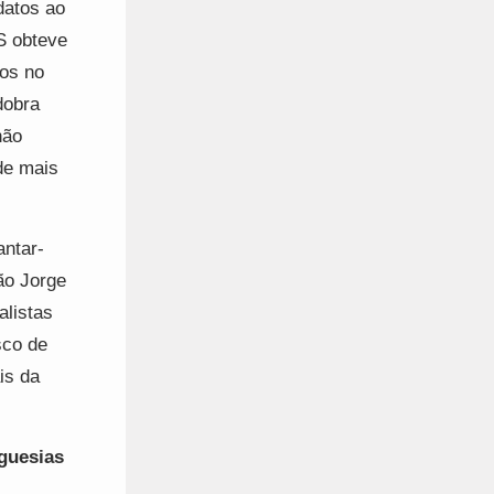
datos ao
S obteve
dos no
dobra
não
de mais
ntar-
ão Jorge
alistas
sco de
is da
guesias