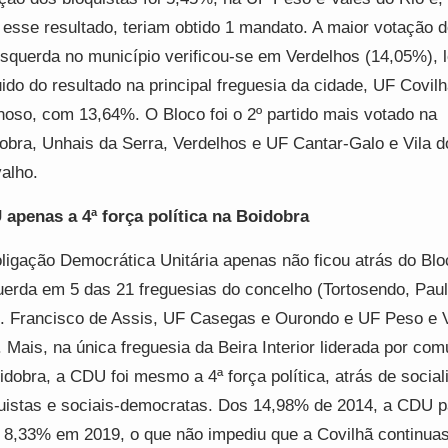
esse resultado, teriam obtido 1 mandato. A maior votação 
squerda no município verificou-se em Verdelhos (14,05%), 
ido do resultado na principal freguesia da cidade, UF Covilh
oso, com 13,64%. O Bloco foi o 2º partido mais votado na
obra, Unhais da Serra, Verdelhos e UF Cantar-Galo e Vila d
alho.
apenas a 4ª força política na Boidobra
ligação Democrática Unitária apenas não ficou atrás do Blo
erda em 5 das 21 freguesias do concelho (Tortosendo, Paul
. Francisco de Assis, UF Casegas e Ourondo e UF Peso e 
. Mais, na única freguesia da Beira Interior liderada por com
idobra, a CDU foi mesmo a 4ª força política, atrás de social
uistas e sociais-democratas. Dos 14,98% de 2014, a CDU 
 8,33% em 2019, o que não impediu que a Covilhã continuas