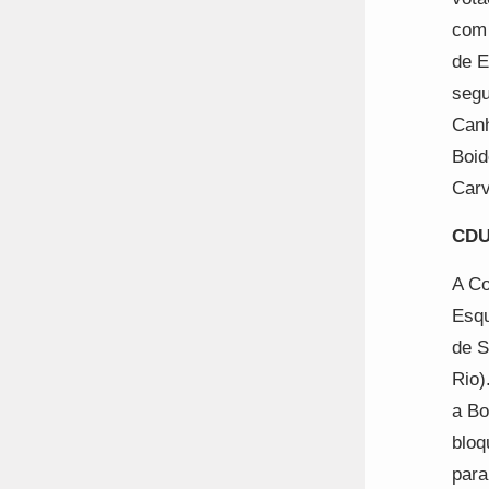
com 
de E
segu
Canh
Boid
Carv
CDU 
A Co
Esqu
de S
Rio)
a Bo
bloq
para