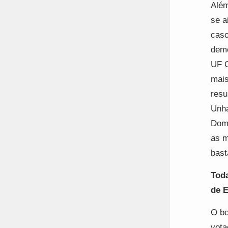
Além
se a
caso
demo
UF C
mais
resu
Unha
Domi
as m
bast
Toda
de 
O bo
vota