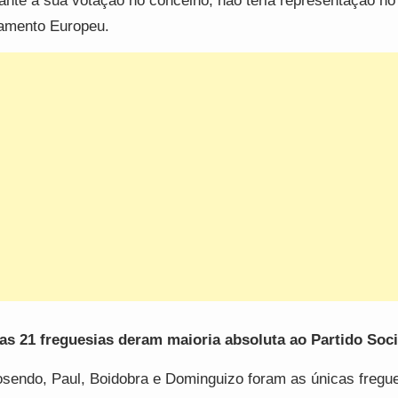
ante a sua votação no concelho, não teria representação no
amento Europeu.
as 21 freguesias deram maioria absoluta ao Partido Soci
osendo, Paul, Boidobra e Dominguizo foram as únicas fregu