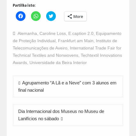
Partilha isto:
Click
Click
Click
More
to
to
to
share
share
share
on
on
on
Facebook
WhatsApp
Twitter
Alemanha
,
Caroline Loss
,
E.caption 2.0
,
Equipamento
(Opens
(Opens
(Opens
in
in
in
de Proteção Individual
,
Frankfurt am Main
,
Instituto de
new
new
new
window)
window)
window)
Telecomunicações de Aveiro
,
International Trade Fair for
Technical Textiles and Nonwovens
,
Techtextil Innovations
Awards
,
Universidade da Beira Interior
Navegação
Agrupamento “A Lã e a Neve” com 3 alunos em
de
final nacional
artigos
Dia Internacional dos Museus no Museu de
Lanifícios no sábado