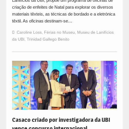
Lanifícios da UBI, propõe um programa de oficinas de
criação de enfeites de Natal para explorar os diversos
materiais têxteis, as técnicas de bordado e a eletrónica
têxtil. As oficinas destinam-se…
Caroline Loss
,
Férias no Museu
,
Museu de Lanifícios
da UBI
,
Trinidad Gallego Benito
Casaco criado por investigadora da UBI
vence concurso internacional