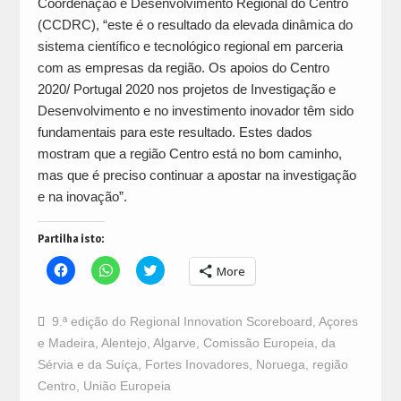
Coordenação e Desenvolvimento Regional do Centro
(CCDRC), “este é o resultado da elevada dinâmica do
sistema científico e tecnológico regional em parceria
com as empresas da região. Os apoios do Centro
2020/ Portugal 2020 nos projetos de Investigação e
Desenvolvimento e no investimento inovador têm sido
fundamentais para este resultado. Estes dados
mostram que a região Centro está no bom caminho,
mas que é preciso continuar a apostar na investigação
e na inovação”.
Partilha isto:
Click
Click
Click
More
to
to
to
share
share
share
on
on
on
Facebook
WhatsApp
Twitter
9.ª edição do Regional Innovation Scoreboard
,
Açores
(Opens
(Opens
(Opens
in
in
in
e Madeira
,
Alentejo
,
Algarve
,
Comissão Europeia
,
da
new
new
new
window)
window)
window)
Sérvia e da Suíça
,
Fortes Inovadores
,
Noruega
,
região
Centro
,
União Europeia