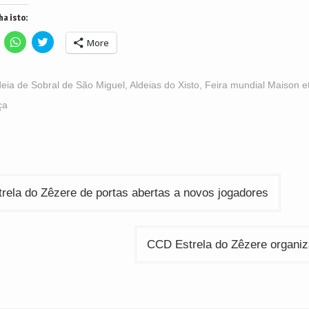
ha isto:
lick
Click
Click
More
o
to
to
hare
share
share
n
on
on
acebook
WhatsApp
Twitter
Opens
(Opens
(Opens
deia de Sobral de São Miguel
,
Aldeias do Xisto
,
Feira mundial Maison e
n
in
in
ew
new
new
ça
indow)
window)
window)
ção
rela do Zêzere de portas abertas a novos jogadores
CCD Estrela do Zêzere organiz