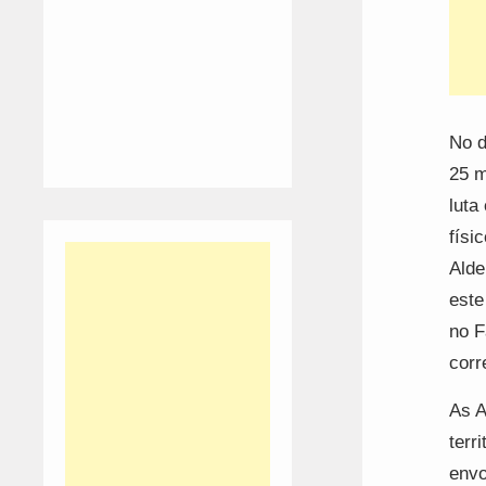
No d
25 m
luta
físi
Alde
este
no F
corr
As A
terr
envo