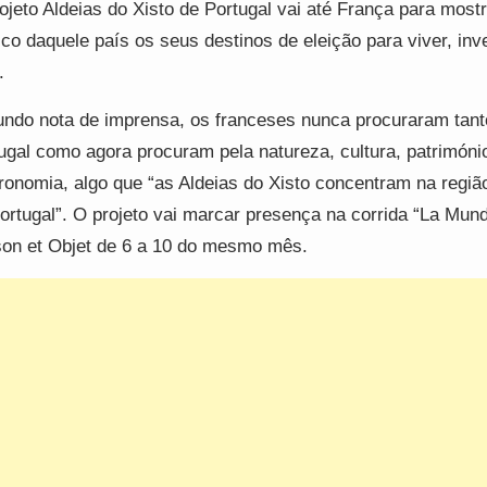
ojeto Aldeias do Xisto de Portugal vai até França para most
ico daquele país os seus destinos de eleição para viver, inve
.
ndo nota de imprensa, os franceses nunca procuraram tant
ugal como agora procuram pela natureza, cultura, patrimóni
ronomia, algo que “as Aldeias do Xisto concentram na regiã
ortugal”. O projeto vai marcar presença na corrida “La Mund
on et Objet de 6 a 10 do mesmo mês.