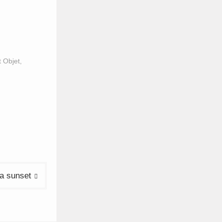
t Objet
,
a sunset