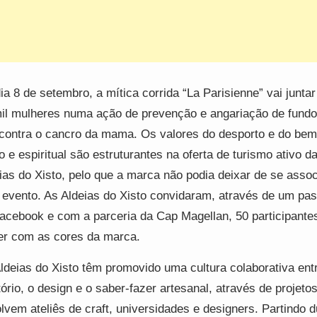
ia 8 de setembro, a mítica corrida “La Parisienne” vai junta
il mulheres numa ação de prevenção e angariação de fundo
 contra o cancro da mama. Os valores do desporto e do bem
co e espiritual são estruturantes na oferta de turismo ativo d
ias do Xisto, pelo que a marca não podia deixar de se assoc
 evento. As Aldeias do Xisto convidaram, através de um p
acebook e com a parceria da Cap Magellan, 50 participante
er com as cores da marca.
ldeias do Xisto têm promovido uma cultura colaborativa ent
itório, o design e o saber-fazer artesanal, através de projeto
lvem ateliês de craft, universidades e designers. Partindo 