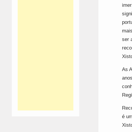
imer
sign
port
mais
ser 
reco
Xist
As A
anos
conh
Regi
Reco
é um
Xist