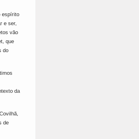
 espírito
r e ser,
etos vão
t, que
s do
ltimos
ntexto da
Covilhã,
s de