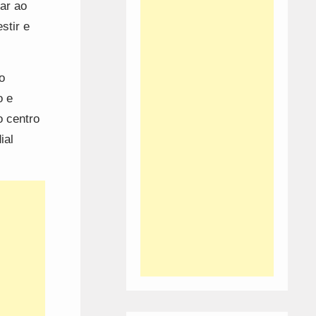
rar ao
stir e
o
o e
o centro
ial