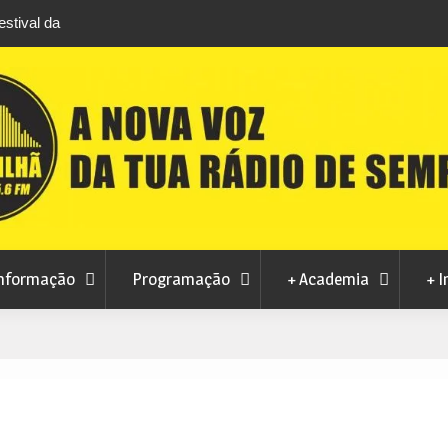
stival da
Feira Terras do Lince prepara futuro após edi
levou milhares de visitantes a Penamacor
nformação
Programação
+ Academia
+ I