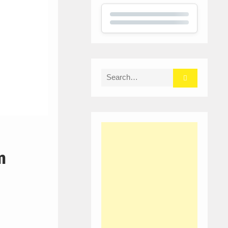
Search
for:
m