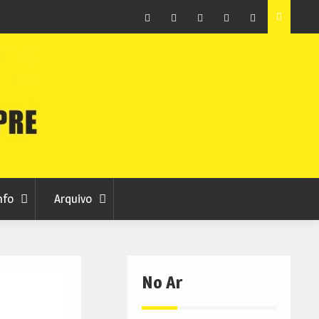
ção que
Covilhã avança com a desmaterialização do Arquivo
Municipal
Facebook
Instagram
Twitter
RSS
No
RCC
RCC
Ar
nfo
Arquivo
No Ar