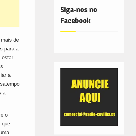
Siga-nos no
Facebook
r mais de
s para a
-estar
as
iar a
assatempo
s a
re o
s que
duma