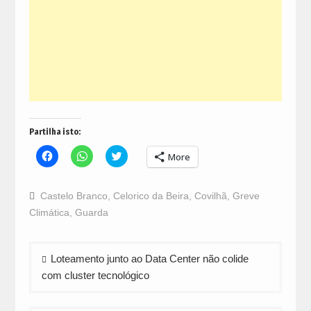
Partilha isto:
Click
Click
Click
More
to
to
to
share
share
share
on
on
on
Facebook
WhatsApp
Twitter
Castelo Branco
,
Celorico da Beira
,
Covilhã
,
Greve
(Opens
(Opens
(Opens
in
in
in
Climática
,
Guarda
new
new
new
window)
window)
window)
Navegação
Loteamento junto ao Data Center não colide
de
com cluster tecnológico
artigos