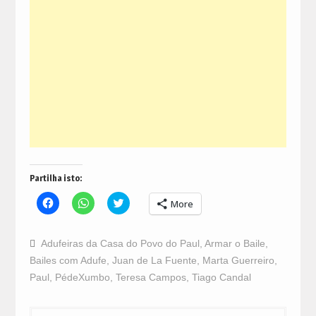
Partilha isto:
Click
Click
Click
More
to
to
to
share
share
share
on
on
on
Facebook
WhatsApp
Twitter
Adufeiras da Casa do Povo do Paul
,
Armar o Baile
,
(Opens
(Opens
(Opens
in
in
in
Bailes com Adufe
,
Juan de La Fuente
,
Marta Guerreiro
,
new
new
new
window)
window)
window)
Paul
,
PédeXumbo
,
Teresa Campos
,
Tiago Candal