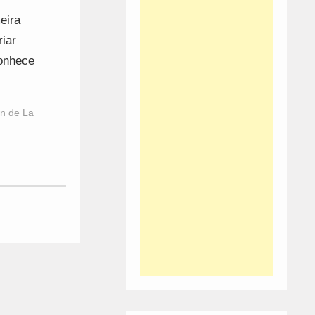
eira
riar
conhece
n de La