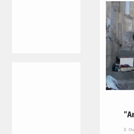
“A
Ou