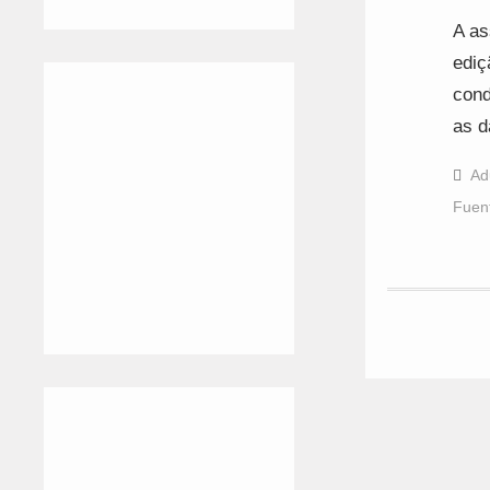
A as
ediç
cond
as d
Ad
Fuen