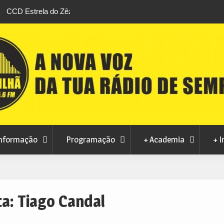
stival da
Feira Terras do Lince prepara futuro após edi
levou milhares de visitantes a Penamacor
nformação
Programação
+ Academia
+ I
ta:
Tiago Candal