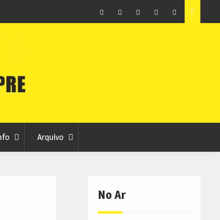
ção que
Covilhã avança com a desmaterialização do Arquivo
Municipal
Facebook
Instagram
Twitter
RSS
No
RCC
RCC
Ar
nfo
Arquivo
No Ar