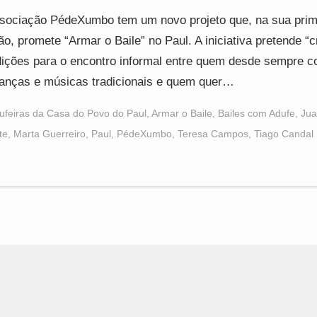
sociação PédeXumbo tem um novo projeto que, na sua prim
ão, promete “Armar o Baile” no Paul. A iniciativa pretende “c
ições para o encontro informal entre quem desde sempre 
anças e músicas tradicionais e quem quer…
ufeiras da Casa do Povo do Paul
,
Armar o Baile
,
Bailes com Adufe
,
Jua
te
,
Marta Guerreiro
,
Paul
,
PédeXumbo
,
Teresa Campos
,
Tiago Candal