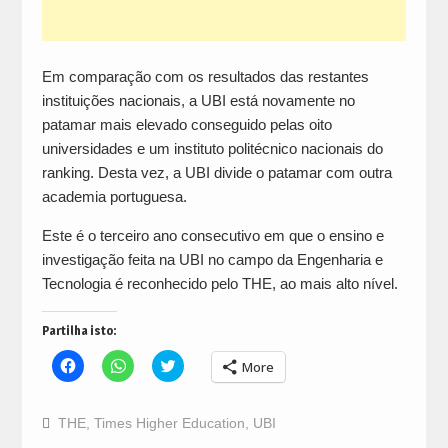
Em comparação com os resultados das restantes
instituições nacionais, a UBI está novamente no
patamar mais elevado conseguido pelas oito
universidades e um instituto politécnico nacionais do
ranking. Desta vez, a UBI divide o patamar com outra
academia portuguesa.
Este é o terceiro ano consecutivo em que o ensino e
investigação feita na UBI no campo da Engenharia e
Tecnologia é reconhecido pelo THE, ao mais alto nível.
Partilha isto:
Click
Click
Click
More
to
to
to
share
share
share
on
on
on
Facebook
WhatsApp
Twitter
THE
,
Times Higher Education
,
UBI
(Opens
(Opens
(Opens
in
in
in