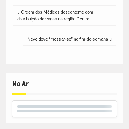
new
new
new
window)
window)
window)
Navegação
Ordem dos Médicos descontente com
de
distribuição de vagas na região Centro
artigos
Neve deve “mostrar-se” no fim-de-semana
No Ar