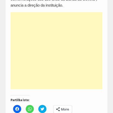
anuncia a direção da instituição.
Partilha isto:
Click
Click
Click
More
to
to
to