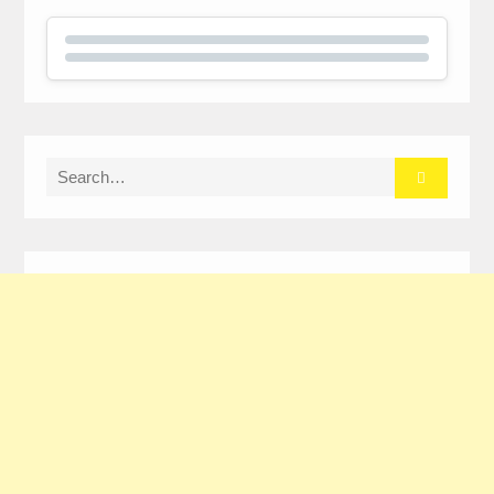
Search
for: