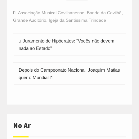
share
share
share
on
on
on
Facebook
WhatsApp
Twitter
Associação Musical Covilhanense
,
Banda da Covilhã
,
(Opens
(Opens
(Opens
in
in
in
Grande Auditório
,
Igeja da Santíssima Trindade
new
new
new
window)
window)
window)
Navegação
Juramento de Hipócrates: “Vocês não devem
de
nada ao Estado”
artigos
Depois do Campeonato Nacional, Joaquim Matias
quer o Mundial
No Ar