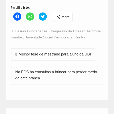
Partilha isto:
Click
Click
Click
More
to
to
to
share
share
share
on
on
on
Facebook
WhatsApp
Twitter
Casino Fundanense
,
Congresso da Coesão Territorial
,
(Opens
(Opens
(Opens
in
in
in
Fundão
,
Juventude Social Democrada
,
Rui Rio
new
new
new
window)
window)
window)
Navegação
Melhor tese de mestrado para aluno da UBI
de
artigos
Na FCS há consultas a brincar para perder medo
da bata branca