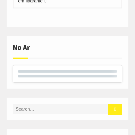
em flagrante
No Ar
Search
for: