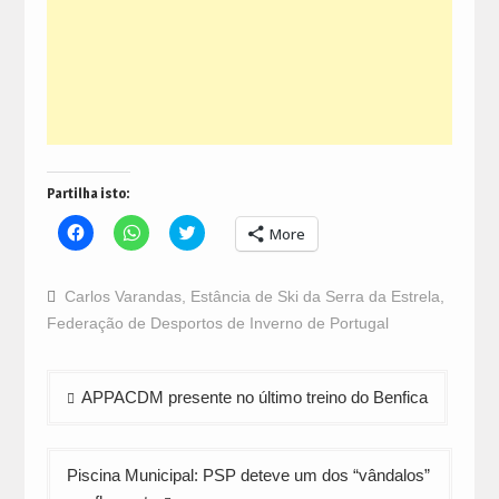
Partilha isto:
Click
Click
Click
More
to
to
to
share
share
share
on
on
on
Facebook
WhatsApp
Twitter
Carlos Varandas
,
Estância de Ski da Serra da Estrela
,
(Opens
(Opens
(Opens
in
in
in
Federação de Desportos de Inverno de Portugal
new
new
new
window)
window)
window)
Navegação
APPACDM presente no último treino do Benfica
de
artigos
Piscina Municipal: PSP deteve um dos “vândalos”