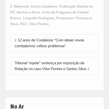
on
on
on
Facebook
WhatsApp
Twitter
Belmonte
,
Carlos Casteleiro
,
Federação Distrital do
(Opens
(Opens
(Opens
in
in
in
PS
,
Idanha-a-Nova
,
Junta de Freguesia de Castelo
new
new
new
window)
window)
window)
Branco
,
Leopoldo Rodrigues
,
Penamacor
,
Proença-a-
Nova
,
RCC
,
Vitor Pereira
Navegação
12 anos de Coolabora: “Com ideias novas
de
combatemos velhos problemas”
artigos
Tribunal “repete” sentença por imposição da
Relação no caso Vítor Pereira e Santos Silva
No Ar